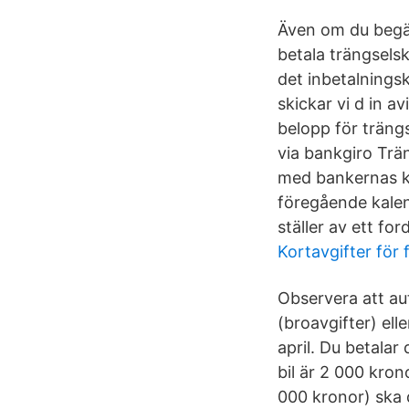
Även om du begär
betala trängselsk
det inbetalningsk
skickar vi d in a
belopp för trängs
via bankgiro Trän
med bankernas ku
föregående kalen
ställer av ett fo
Kortavgifter för 
Observera att aut
(broavgifter) ell
april. Du betalar
bil är 2 000 kron
000 kronor) ska 