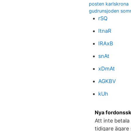
posten karlskrona
gudrunsjoden som
rSQ
ItnaR
IRAxB
snAt
xDmAt
AGKBV
kUh
Nya fordonssk
Att inte betal
tidigare ägare