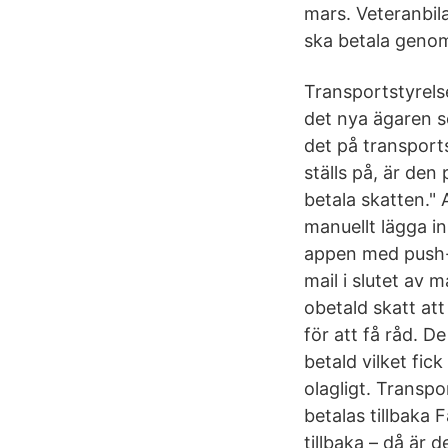
mars. Veteranbila
ska betala genom
Transportstyrels
det nya ägaren so
det på transport
ställs på, är den 
betala skatten."
manuellt lägga in
appen med push-no
mail i slutet av
obetald skatt at
för att få råd. D
betald vilket fick 
olagligt. Transpo
betalas tillbaka 
tillbaka – då är 