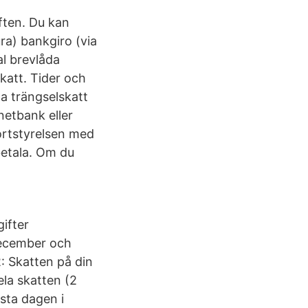
ften. Du kan
ura) bankgiro (via
al brevlåda
skatt. Tider och
la trängselskatt
netbank eller
ortstyrelsen med
betala. Om du
gifter
 december och
2: Skatten på din
ela skatten (2
sta dagen i