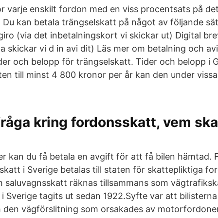
för varje enskilt fordon med en viss procentsats på d
. Du kan betala trängselskatt på något av följande sät
iro (via det inbetalningskort vi skickar ut) Digital b
da skickar vi d in avi dit) Läs mer om betalning och av
der och belopp för trängselskatt. Tider och belopp i 
en till minst 4 800 kronor per år kan den under vissa
råga kring fordonsskatt, vem ska
 kan du få betala en avgift för att få bilen hämtad. 
katt i Sverige betalas till staten för skattepliktiga fo
 saluvagnsskatt räknas tillsammans som vägtrafikska
i Sverige tagits ut sedan 1922.Syfte var att bilisterna 
h den vägförslitning som orsakades av motorfordone