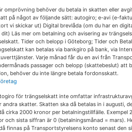
 omprövning behöver du betala in skatten eller avgi
att på något av följande sätt: autogiro; e-avi (e-fakt
ort vi skickar ut) Digital brevlåda (om du har en digit
vi dit) Läs mer om betalning och avisering av trängsel
elskatt. Tider och belopp i Göteborg; Tider och Beta
gselskatt kan betalas via bankgiro på bank, via Inter
verttjänster. Varje månad får du en avi från Transp
dermånads passager och belopp (skattebeslut) att 
rdon, behöver du inte längre betala fordonsskatt.
företag
ogiro för trängselskatt inte omfattar infrastrukturav
er andra skatter. Skatten ska då betalas in i augusti,
 då cirka 2000 kronor per betalningstillfälle. Exempel 
or och sista siffran är 0 (betalningsmånad = mars). H
då finnas på Transportstyrelsens konto senast den si