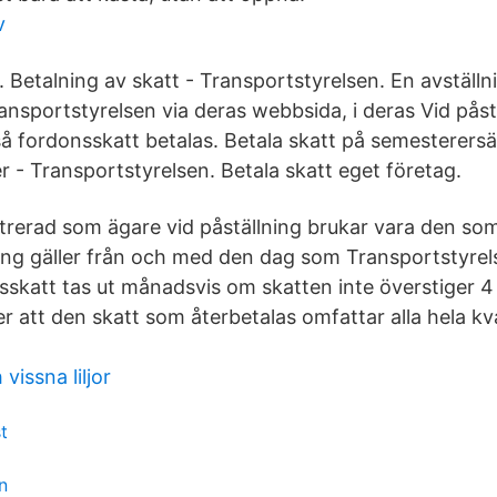
v
 Betalning av skatt - Transportstyrelsen. En avställn
ransportstyrelsen via deras webbsida, i deras Vid påstä
så fordonsskatt betalas. Betala skatt på semesterers
r - Transportstyrelsen. Betala skatt eget företag.
trerad som ägare vid påställning brukar vara den som
ning gäller från och med den dag som Transportstyrels
skatt tas ut månadsvis om skatten inte överstiger 4
er att den skatt som återbetalas omfattar alla hela k
vissna liljor
t
n