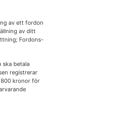
ing av ett fordon
llning av ditt
ättning; Fordons-
 ska betala
en registrerar
 800 kronor för
varvarande