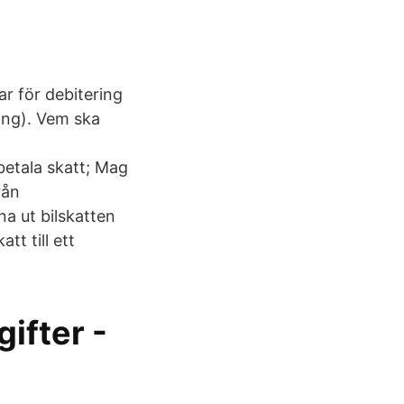
r för debitering
ning). Vem ska
betala skatt; Mag
rån
a ut bilskatten
tt till ett
ifter -