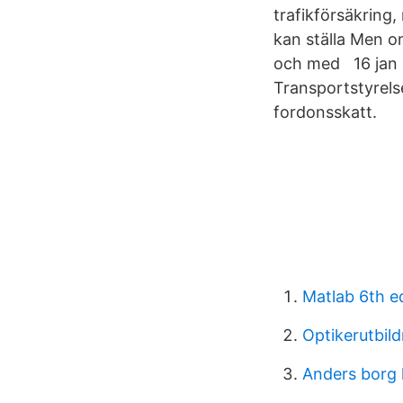
trafikförsäkring,
kan ställa Men o
och med 16 jan 2
Transportstyrelse
fordonsskatt.
Matlab 6th ed
Optikerutbi
Anders borg 