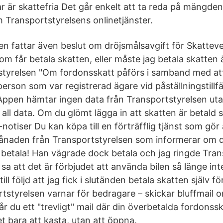
r är skattefria Det går enkelt att ta reda på mängden
 Transportstyrelsens onlinetjänster.
en fattar även beslut om dröjsmålsavgift för Skatteve
m får betala skatten, eller måste jag betala skatten 
styrelsen "Om fordonsskatt påförs i samband med att
person som var registrerad ägare vid påställningstillfäl
 Appen hämtar ingen data från Transportstyrelsen utan
 all data. Om du glömt lägga in att skatten är betald
tiser Du kan köpa till en förträfflig tjänst som gör a
 månaden från Transportstyrelsen som informerar om 
t betala! Han vägrade dock betala och jag ringde Tra
e sa att det är förbjudet att använda bilen så länge int
till följd att jag fick i slutänden betala skatten själv fö
rtstyrelsen varnar för bedragare – skickar bluffmail
Får du ett "trevligt" mail där din överbetalda fordonss
det bara att kasta, utan att öppna.