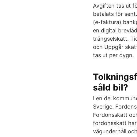
Avgiften tas ut 
betalats för sent
(e-faktura) bankg
en digital brevlå
trängselskatt. Ti
och Uppgår skatt
tas ut per dygn.
Tolkningsf
såld bil?
I en del kommuner
Sverige. Fordonss
Fordonsskatt och
fordonsskatt har 
vägunderhåll oc