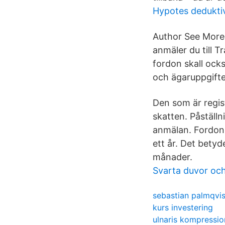
Hypotes dedukti
Author See More.
anmäler du till T
fordon skall ock
och ägaruppgifte
Den som är regis
skatten. Påställ
anmälan. Fordons
ett år. Det betyd
månader.
Svarta duvor och 
sebastian palmqvis
kurs investering
ulnaris kompressio