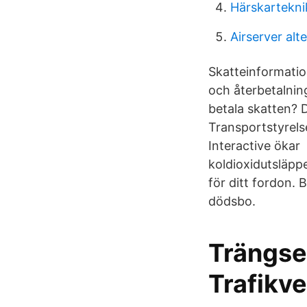
Härskarteknik
Airserver alt
Skatteinformatio
och återbetalning
betala skatten? D
Transportstyrels
Interactive ökar 
koldioxidutsläpp
för ditt fordon. 
dödsbo.
Trängsel
Trafikve