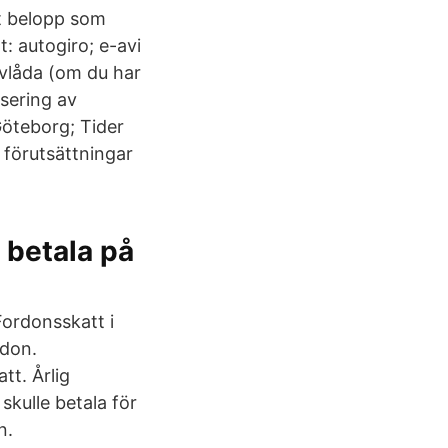
et belopp som
t: autogiro; e-avi
revlåda (om du har
isering av
Göteborg; Tider
 förutsättningar
 betala på
Fordonsskatt i
rdon.
tt. Årlig
skulle betala för
n.