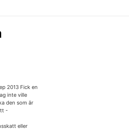
a
sep 2013 Fick en
g inte ville
 ska den som är
tt -
sskatt eller