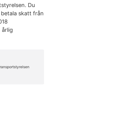
tstyrelsen. Du
betala skatt från
018
 årlig