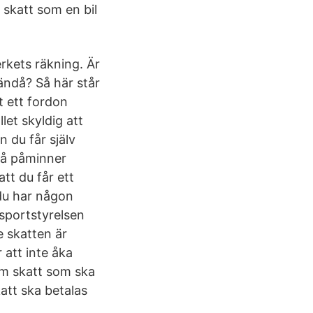
 skatt som en bil
rkets räkning. Är
ändå? Så här står
 ett fordon
let skyldig att
 du får själv
 så påminner
tt du får ett
du har någon
nsportstyrelsen
e skatten är
r att inte åka
 om skatt som ska
katt ska betalas