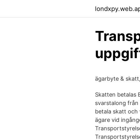
londxpy.web.a
Transp
uppgif
ägarbyte & skatt
Skatten betalas B
svarstalong från 
betala skatt och 
ägare vid ingång
Transportstyrels
Transportstyrels