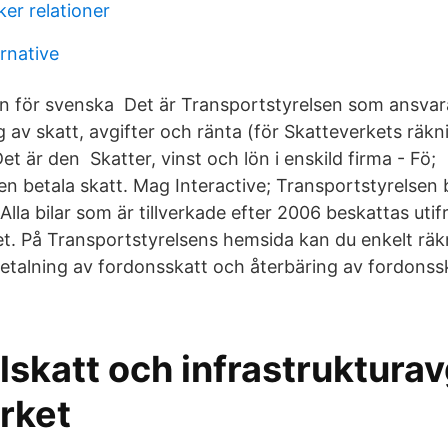
er relationer
ernative
n för svenska Det är Transportstyrelsen som ansvara
 av skatt, avgifter och ränta (för Skatteverkets räk
et är den Skatter, vinst och lön i enskild firma - Fö;
en betala skatt. Mag Interactive; Transportstyrelsen 
Alla bilar som är tillverkade efter 2006 beskattas utif
et. På Transportstyrelsens hemsida kan du enkelt räkn
Betalning av fordonsskatt och återbäring av fordonsska
skatt och infrastrukturavg
rket